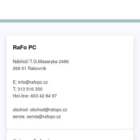
RaFo PC
Nábřeží T.G.Masaryka 2486
269 01 Rakovník
E: info@rafopc.cz
T: 313 516 350
Hot-line: 603 42 84 97
obchod: obchod@rafopc.cz
servis: servis@rafopc.cz