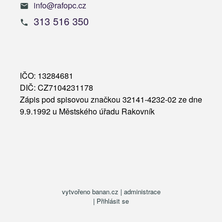
info@rafopc.cz
313 516 350
IČO: 13284681
DIČ: CZ7104231178
Zápis pod spisovou značkou 32141-4232-02 ze dne
9.9.1992 u Městského úřadu Rakovník
vytvořeno
banan.cz
|
administrace
|
Přihlásit se